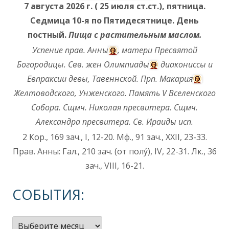
7 августа 2026 г. ( 25 июля ст.ст.), пятница.
Седмица 10-я по Пятидесятнице. День
постный.
Пища с растительным маслом.
Успение прав.
Анны
, матери Пресвятой
Богородицы. Свв. жен
Олимпиады
диакониссы и
Евпраксии
девы, Тавеннской. Прп.
Макария
Желтоводского, Унженского. Память
V Вселенского
Собора
. Сщмч.
Николая
пресвитера. Сщмч.
Александра
пресвитера. Св.
Ираиды
исп.
2 Кор., 169 зач., I, 12-20.
Мф., 91 зач., XXII, 23-33.
Прав. Анны:
Гал., 210 зач. (от полу́), IV, 22-31.
Лк., 36
зач., VIII, 16-21.
СОБЫТИЯ:
События: