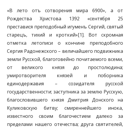
«В лето отъ сотворения мира 6900», а от
Рождества Христова 1392 «сентября 25
преставися преподобный игуменъ Сергий, святый
старецъ, тихий и кроткий»[1]. Вот скромная
отметка летописи о кончине преподобного
Сергия Радонежского – величайшего подвижника
земли Русской, благоговейно почитаемого всеми,
от великого князя до простолюдина;
умиротворителя князей и поборника
единодержавия – созидателя русской
государственности; заступника за землю Русскую,
благословившего князя Дмитрия Донского на
Куликовскую битву; смиреннейшего инока,
известного своим благочестием далеко за
пределами нашего отечества; друга святителей,