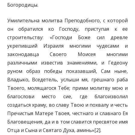
Богородицы.
Умилительна молитва Преподобного, с которой
он обратился ко Господу, приступая к ее
строительству: «Господи Боже сил древле
укрепивший Израиля многими чудесами и
законодавца Своего Моисея многими
различными известив знамениями, и Гедеону
руном образ победы показавший, Сам ныне,
Владыко, Вседетель, услыши мя, грешнаго раба
Твоего, молящагося Тебе; прими молитву мою и
благослови место сие, где благоизволил
создаться храму, во славу Твою и похвалу и честь
Пречистыя Матере Твоея, честнаго и славнаго Ея
Благовещения, да и в том славится пресвятое имя
Отца и Сына и Святаго Духа, аминь»[2].