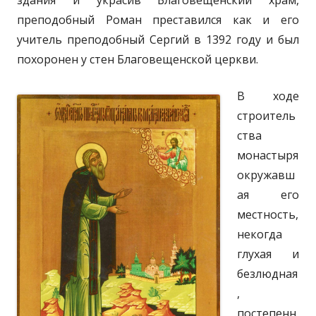
преподобный Роман преставился как и его
учитель преподобный Сергий в 1392 году и был
похоронен у стен Благовещенской церкви.
В ходе
строитель
ства
монастыря
окружавш
ая его
местность,
некогда
глухая и
безлюдная
,
постепенн