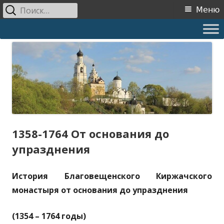
Найти:
Основное
Меню
меню
Перейти
Свято-Благовещенский
Основан преподобным Сергием Радонежским в 1358
к
епархиальный Киржачский
содержимому
женский монастырь
1358-1764 От основания до
упразднения
История Благовещенского Киржачского
монастыря от основания до упразднения
(1354 – 1764 годы)