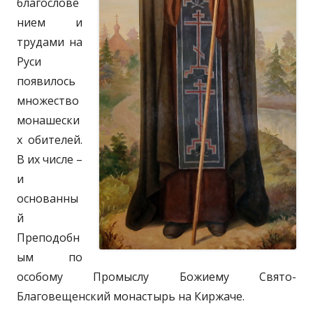
благослове
нием и
трудами на
Руси
появилось
множество
монашески
х обителей.
В их числе –
и
основанны
й
Преподобн
ым по
особому Промыслу Божиему Свято-
Благовещенский монастырь на Киржаче.